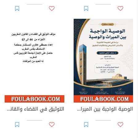
الوصية الواجبة بين الميراث والوصية: دراسة في الطبيعة القانونية والأساس التشريعي وإشكاليات التطبيق
التوثيق في القضاء والقانون المغربيين - الأجزاء من 44 إلى 67