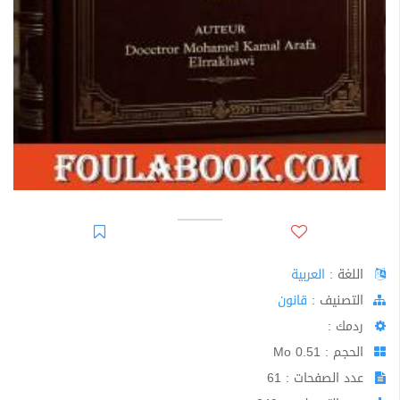
اللغة :
العربية
اﻟﺘﺼﻨﻴﻒ :
قانون
ردمك :
الحجم : 0.51 Mo
عدد الصفحات : 61