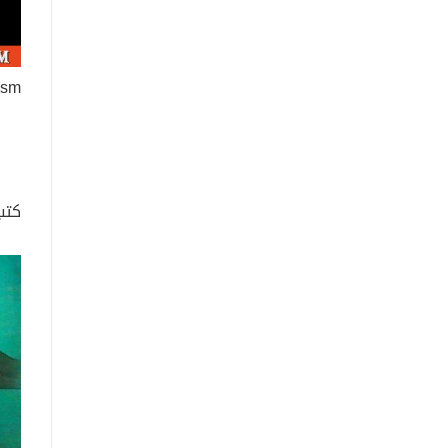
ism
كتب