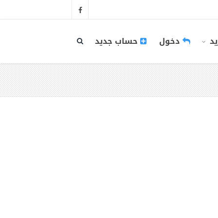
يد
دخول
حساب جديد