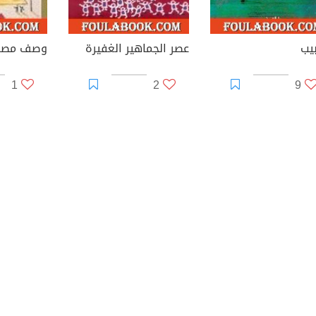
يب
عصر الجماهير الغفيرة
1
2
9