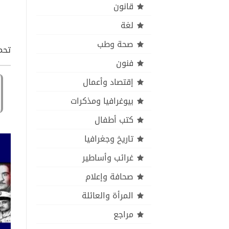
قانون
لغة
صحة وطب
تحميل كتاب df
فنون
إقتصاد وأعمال
بيوغرافيا ومذكرات
كتب أطفال
تاريخ وجغرافيا
غرائب وأساطير
صحافة وإعلام
المرأة والعائلة
مراجع