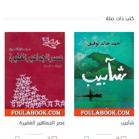
كتب ذات صلة
شآبيب
عصر الجماهير الغفيرة
2
9