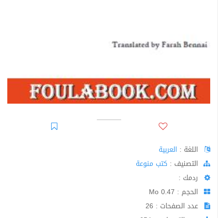
اللغة :
العربية
اﻟﺘﺼﻨﻴﻒ :
كتب منوعة
ردمك :
الحجم : 0.47 Mo
عدد الصفحات : 26