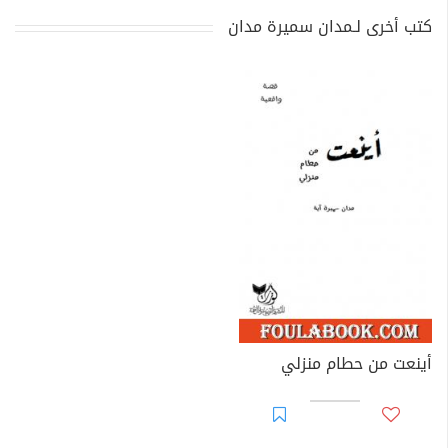
كتب أخرى لـمدان سميرة مدان
أينعت من حطام منزلي