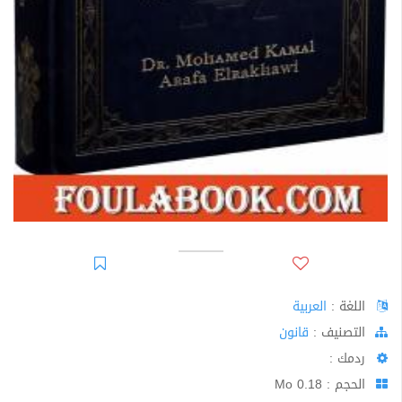
اللغة :
العربية
اﻟﺘﺼﻨﻴﻒ :
قانون
ردمك :
الحجم : 0.18 Mo