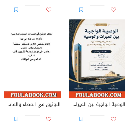
الوصية الواجبة بين الميراث والوصية: دراسة في الطبيعة القانونية والأساس التشريعي وإشكاليات التطبيق
التوثيق في القضاء والقانون المغربيين - الأجزاء من 44 إلى 67