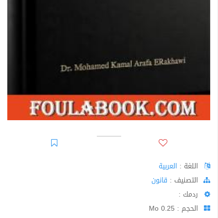
اللغة :
العربية
اﻟﺘﺼﻨﻴﻒ :
قانون
ردمك :
الحجم : 0.25 Mo