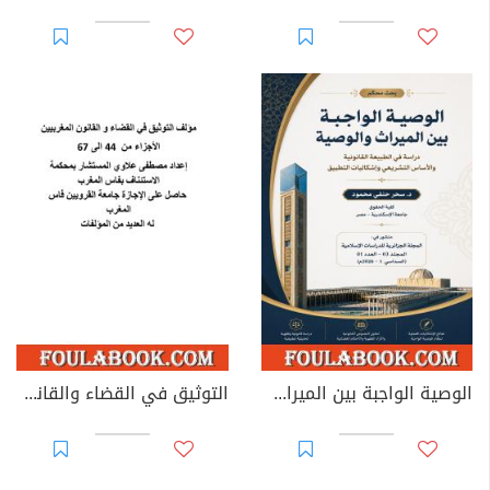
الوصية الواجبة بين الميراث والوصية: دراسة في الطبيعة القانونية والأساس التشريعي وإشكاليات التطبيق
التوثيق في القضاء والقانون المغربيين - الأجزاء من 44 إلى 67