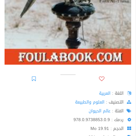
اللغة :
العربية
اﻟﺘﺼﻨﻴﻒ :
العلوم والطبيعة
الفئة :
عالم الحيوان
ردمك : 978.0.9738853.0.9
الحجم : 19.91 Mo