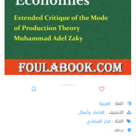
اللغة :
العربية
اﻟﺘﺼﻨﻴﻒ :
إقتصاد وأعمال
الفئة :
فكر اقتصادي
ردمك :