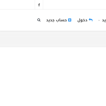
يد
دخول
حساب جديد