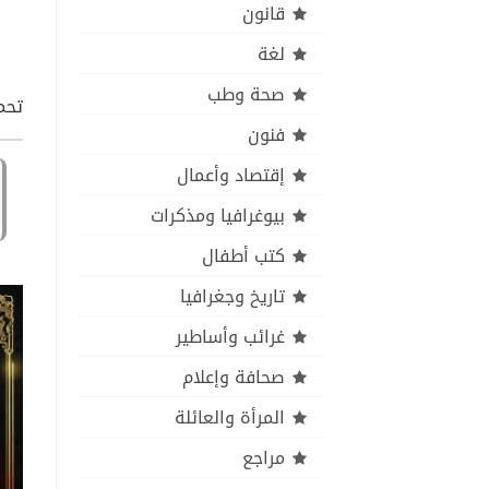
قانون
لغة
صحة وطب
تحميل كتاب pdf
فنون
إقتصاد وأعمال
بيوغرافيا ومذكرات
كتب أطفال
تاريخ وجغرافيا
غرائب وأساطير
صحافة وإعلام
المرأة والعائلة
مراجع