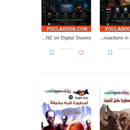
EL-RAKHAWI DOCTRINE on Digital Slavery
EL RAKHAWI MIND on the Doctrine of Simulation and Sham Transactions in Civil Law