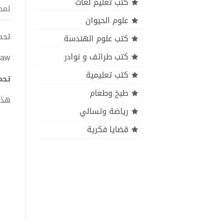
كتب تعليم لغات
لمح
علوم الحيوان
تحميل كتاب rtality pdf
كتب علوم الهندسة
كتب طرائف و نوادر
Law
كتب تعليمية
تحميل كتاب lity PDF
طبخ وطعام
هذا
رياضة وتسالي
قضايا فكرية