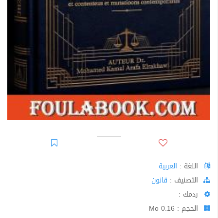
اللغة :
العربية
اﻟﺘﺼﻨﻴﻒ :
قانون
ردمك :
الحجم : 0.16 Mo