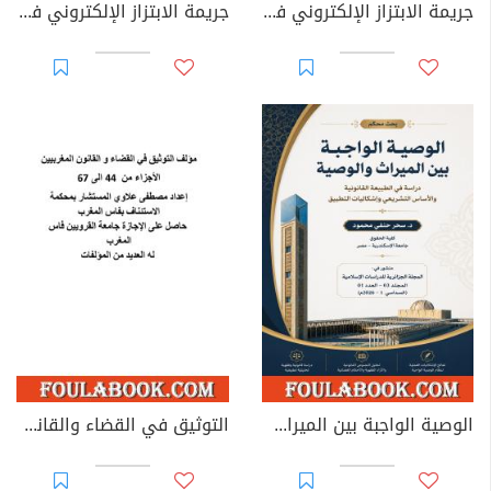
جريمة الابتزاز الإلكتروني في القوانين العربية
جريمة الابتزاز الإلكتروني في القانون الجزائري
الوصية الواجبة بين الميراث والوصية: دراسة في الطبيعة القانونية والأساس التشريعي وإشكاليات التطبيق
التوثيق في القضاء والقانون المغربيين - الأجزاء من 44 إلى 67