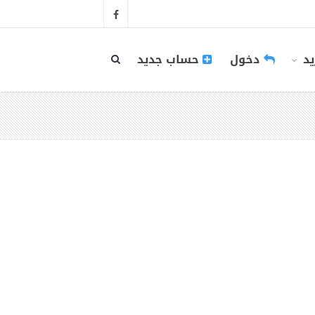
يد
دخول
حساب جديد