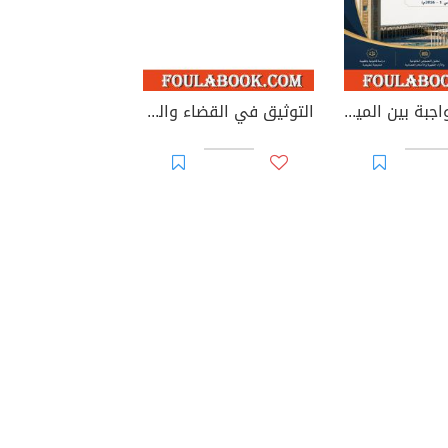
الوصية الواجبة بين الميراث والوصية: دراسة في الطبيعة القانونية والأساس التشريعي وإشكاليات التطبيق
التوثيق في القضاء والقانون المغربيين - الأجزاء من 44 إلى 67