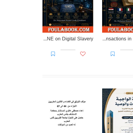
EL-RAKHAWI DOCTRINE on Digital Slavery
EL RAKHAWI MIND on the Doctrine of Simulation and Sham Transactions in Civil Law