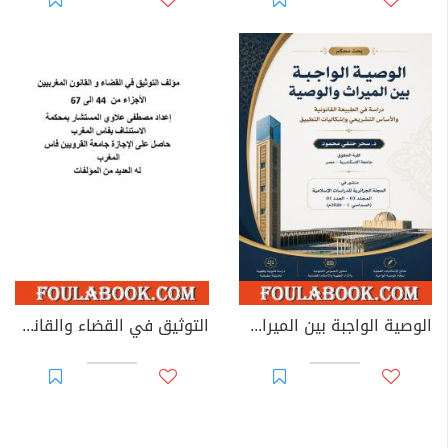
الوصية الواجبة بين الميراث والوصية: دراسة في الطبيعة القانونية والأساس التشريعي وإشكاليات التطبيق
التوثيق في القضاء والقانون المغربيين - الأجزاء من 44 إلى 67