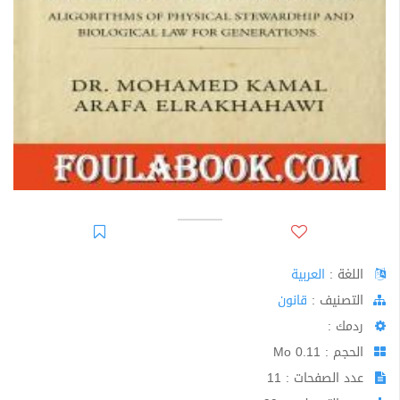
اللغة :
العربية
اﻟﺘﺼﻨﻴﻒ :
قانون
ردمك :
الحجم : 0.11 Mo
عدد الصفحات : 11