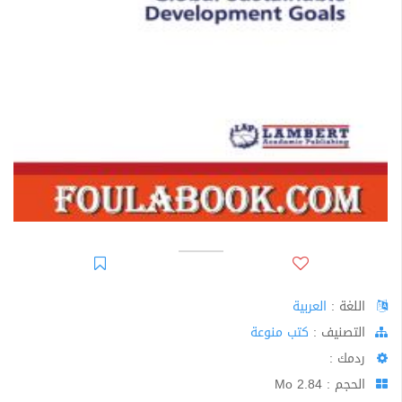
اللغة :
العربية
اﻟﺘﺼﻨﻴﻒ :
كتب منوعة
ردمك :
الحجم : 2.84 Mo