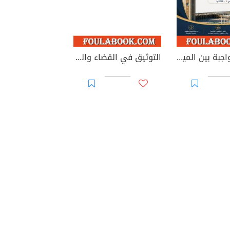
الوصية الواجبة بين الميراث والوصية: دراسة في الطبيعة القانونية والأساس التشريعي وإشكاليات التطبيق
التوثيق في القضاء والقانون المغربيين - الأجزاء من 44 إلى 67