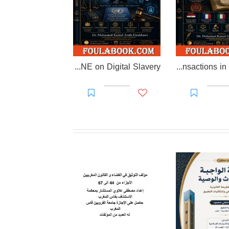
EL-RAKHAWI DOCTRINE on Digital Slavery
EL RAKHAWI MIND on the Doctrine of Simulation and Sham Transactions in Civil Law