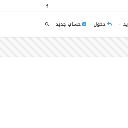
يد
دخول
حساب جديد