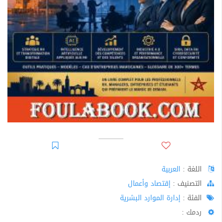
اللغة :
العربية
اﻟﺘﺼﻨﻴﻒ :
إقتصاد وأعمال
الفئة :
إدارة الموارد البشرية
ردمك :