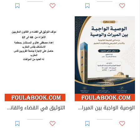
الوصية الواجبة بين الميراث والوصية: دراسة في الطبيعة القانونية والأساس التشريعي وإشكاليات التطبيق
التوثيق في القضاء والقانون المغربيين - الأجزاء من 44 إلى 67