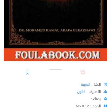
اللغة :
العربية
اﻟﺘﺼﻨﻴﻒ :
قانون
ردمك :
الحجم : 0.12 Mo