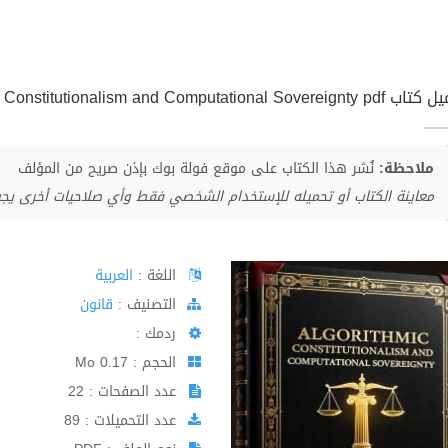
Algorithmic Constitutionalism and Computational Soverei
ملاحظة:
نُشر هذا الكتاب على موقع فولة بوك بإذن صريح من المؤلف
معاينة الكتاب أو تحميله للإستخدام الشخصي فقط وأي صلاحيات أخرى يج
اللغة :
العربية
اﻟﺘﺼﻨﻴﻒ :
قانون
ردمك :
الحجم : 0.17 Mo
عدد الصفحات : 22
عدد التحميلات : 89