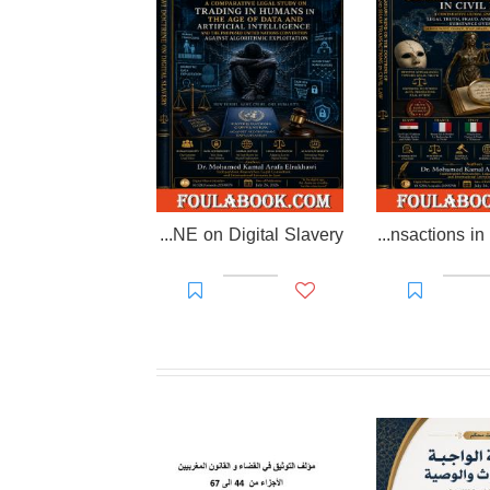
EL-RAKHAWI DOCTRINE on Digital Slavery
EL RAKHAWI MIND on the Doctrine of Simulation and Sham Transactions in Civil Law