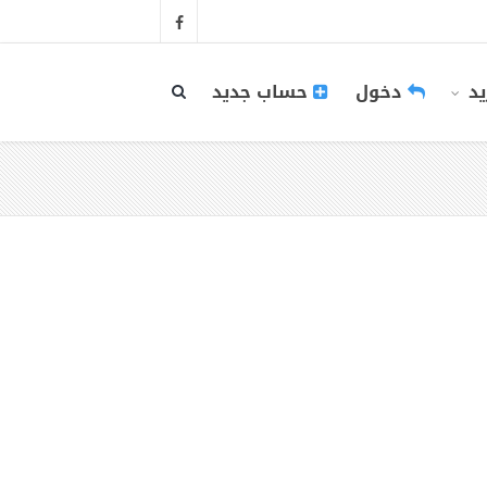
يد
دخول
حساب جديد