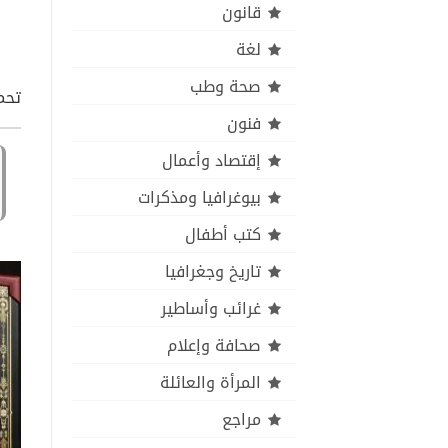
قانون
لغة
صحة وطب
تحميل كتاب gnty pdf
فنون
إقتصاد وأعمال
بيوغرافيا ومذكرات
كتب أطفال
تاريخ وجغرافيا
غرائب وأساطير
صحافة وإعلام
المرأة والعائلة
مراجع