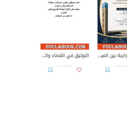
الوصية الواجبة بين الميراث والوصية: دراسة في الطبيعة القانونية والأساس التشريعي وإشكاليات التطبيق
التوثيق في القضاء والقانون المغربيين - الأجزاء من 44 إلى 67