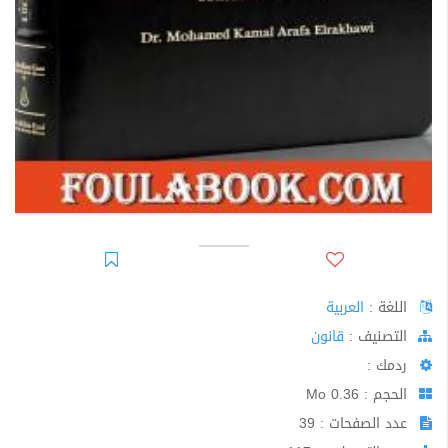
اللغة :
العربية
اﻟﺘﺼﻨﻴﻒ :
قانون
ردمك :
الحجم : 0.36 Mo
عدد الصفحات : 39