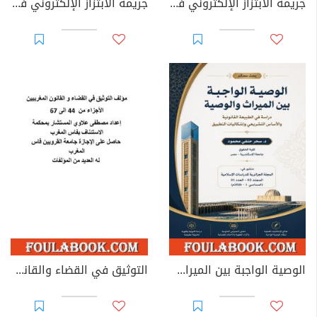
جريمة الابتزاز الإلكتروني في القوانين العربية
جريمة الابتزاز الإلكتروني في القانون الجزائري
الوصية الواجبة بين الميراث والوصية: دراسة في الطبيعة القانونية والأساس التشريعي وإشكاليات التطبيق
التوثيق في القضاء والقانون المغربيين - الأجزاء من 44 إلى 67