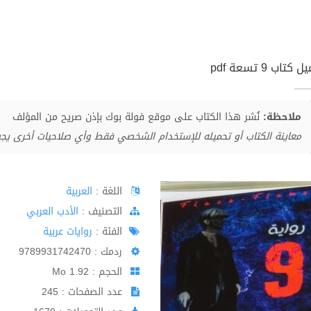
كتاب 9 تسعة pdf
ملاحظة:
نُشر هذا الكتاب على موقع فولة بوك بإذن صريح من المؤلف
معاينة الكتاب أو تحميله للإستخدام الشخصي فقط وأي صلاحيات أخرى يج
اللغة :
العربية
اﻟﺘﺼﻨﻴﻒ :
الأدب العربي
الفئة :
روايات عربية
ردمك : 9789931742470
الحجم : 1.92 Mo
عدد الصفحات : 245