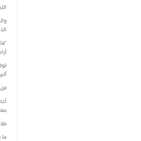
الت
الذ
"فا
أرا
توف
أتى
من 
أحد
بمن
ملا
ما 