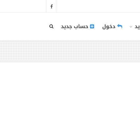
يد
دخول
حساب جديد