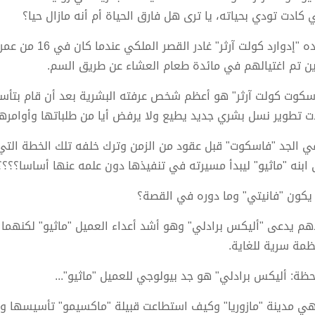
ي كادت تودي بحياته، يا ترى هل فارق الحياة أم أنه مازال حيا؟
والده "إدوارد كول
ين تم اغتيالهم في مائدة طعام العشاء عن طريق السم.
سكوت كولت آرثر" هو أعظم شخص عرفته البشرية بعد أن قام بتأ
دت تطوير نسل بشري جديد يطيع ولا يرفض أيا من طلباتها وأوامرها
ي الجد "فاسكوت" قبل عقود من الزمن وترك خلفه تلك الخطة التي أ
 ابنه "ماثيو" ليبدأ مسيرته في تنفيذها دون علمه عنها أساسا؟؟؟؟
يكون "فانيتي" وما دوره في القصة؟
هم يدعى "أليكس برادلي" وهو أشد أعداء العميل "ماثيو" لكنهم
ظمة سرية للغاية.
حظة: أليكس برادلي" هو جد بيولوجي للعميل "ماثيو"...
هي مدينة "مازوريا" وكيف استطاعت قبيلة "ماكسيمو" تأسيسها وم