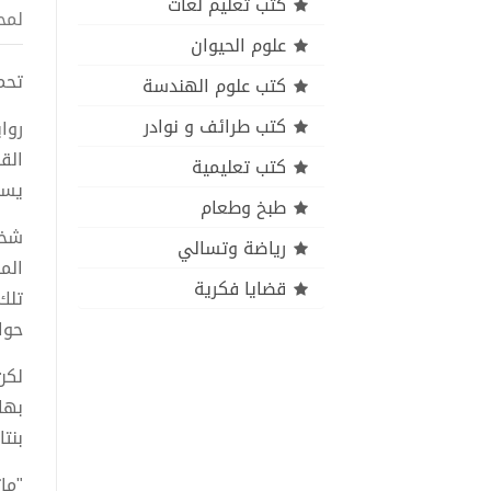
كتب تعليم لغات
لمح
علوم الحيوان
تحميل كتاب 9 ت
كتب علوم الهندسة
كتب طرائف و نوادر
الق
كتب تعليمية
يست
طبخ وطعام
شخص
رياضة وتسالي
الم
قضايا فكرية
تلك
حوا
لكن
بها
بنت