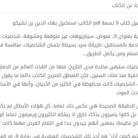
ة عن الكتاب
سعة pdf الكاتب اسماعيل بهاء الدين بن تشيكو
رواية بعنوان 9، غموض، سيناريوهات غير متوقعة ومشوقة، شخصي
ادمة بالمستقبل، طريقة سرد بسيطة بلسان الشخصيات، منافسة في
سلم ومن يكمل الطريق...
يات ستبقى مخلدة مدى التاريخ، منها من انقذت العالم من الدم
خفية منذ مئات السنين، لكن المنطق الصريح الكاذب دائما ما يقول ب
 الشخصيات كانت محظوظة في الكثير من الأحيان، وأنها في الأسا
دث الموت.
 الحقيقة الصحيحة هي عكس ذلك تماما، كل هؤلاء الأبطال لم يكو
 بل كانوا يتميزون بذكاء خارق لا يملكه الكثيرون ويعرفون تماما 
ائج عظيمة، بمعنى أنهم جيدون جدا في اغتنام الفرص مهما كانت 
"ماثيو كولت آرثر"