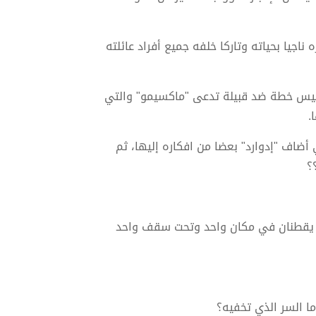
ت آرثر" غادر القصر الملكي عندما كان في 16 من عمره ناجيا بحياته وتاركا خلفه جميع أفراد عائلته
سيس خطة ضد قبيلة تدعى "ماكسيمو" والتي
.
ضاف "إدوارد" بعضا من افكاره إليها، ثم
؟
ا يقطنان في مكان واحد وتحت سقف واحد
ا السر الذي تخفيه؟