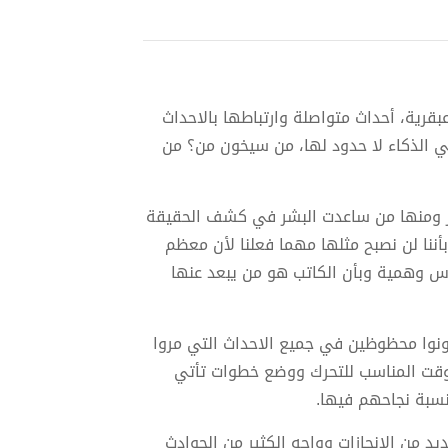
ات عبقرية، أحداث متواصلة وارتباطها بالاحداث
 الذكاء لا حدود لها، من سيخون من؟ من
ار ومنها من ساعدت البشر في كشف الحقيقة
أننا لن نصبح مثلها مهما فعلنا لأن معظم
س وهمية وبأن الكاتب هو من يبعد عنها
نوا محظوظين في جميع الاحداث التي مروا
الوقت المناسب للتحرك ووضع خطوات تأتي
نسبة نجاحهم فيها.
 هو أحد تلك الشخصيات العبقرية في رواية 9، له العديد من الإنجازات وواجه الكثير من الحوادث