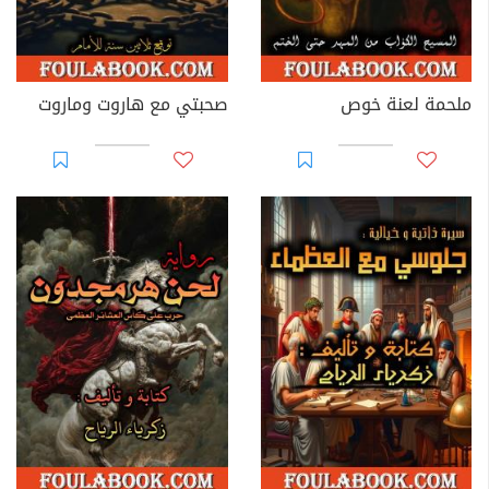
ملحمة لعنة خوص
صحبتي مع هاروت وماروت