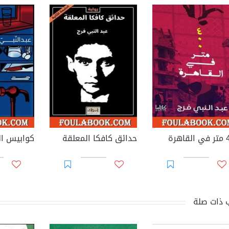
اهرة
حدائق كافكا المعلقة
كوابيس ال
 ذات صلة