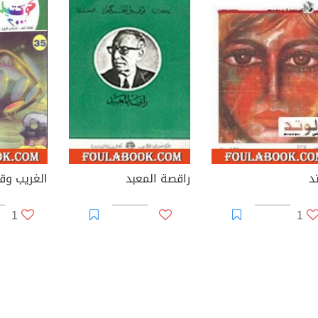
د
راقصة المعبد
الغريب و
1
1