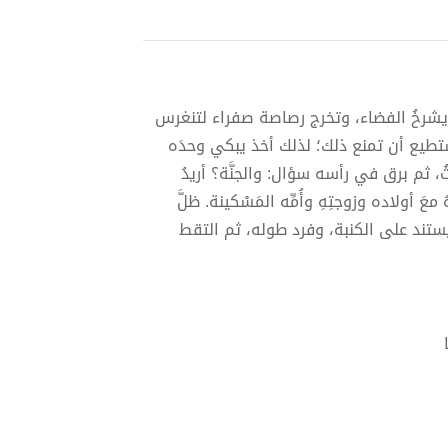
اريا يشرخُ الفضاء، وتخرج رصاصة صفراء لتنغرس
 تستطيع أن تمنع ذلك؛ لذلك أخذ يبكي وحدَه
، ثم برق في رأسه سؤال: والجنَّة؟ أريدُ
هُ معَ أولاده وزوجتِهِ وأُمِّه المَسْكينة. ظلَّ
وهو يستند على الكنبة، وفرد طوله، ثم التقط