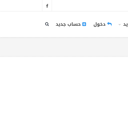
يد
دخول
حساب جديد