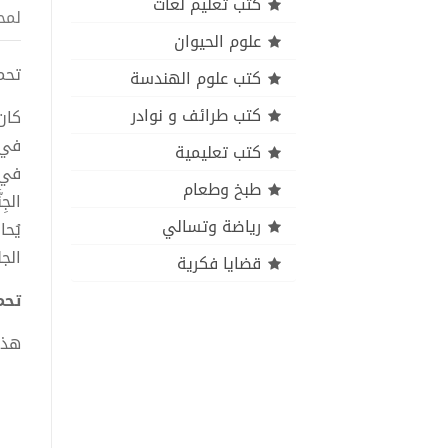
كتب تعليم لغات
لمح
علوم الحيوان
تحميل 
كتب علوم الهندسة
كتب طرائف و نوادر
كان 
في ص
كتب تعليمية
في 
طبخ وطعام
الجِ
رياضة وتسالي
يُحا
الج
قضايا فكرية
تحميل
هذا