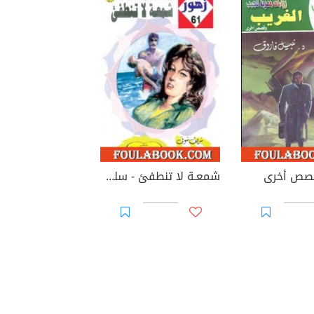
قصص أخرى
شمعـة لا تنطفئ - سلسلة زهور