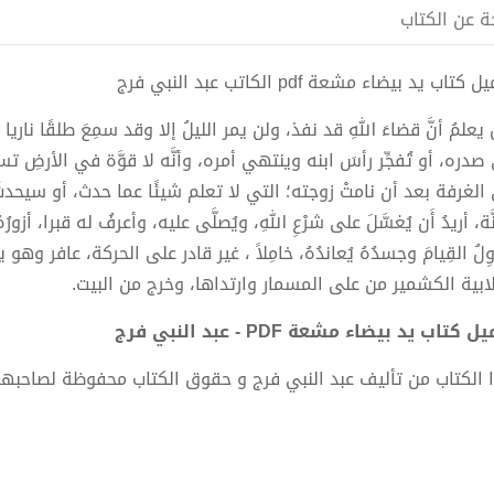
ة عن الكتاب
كتاب يد بيضاء مشعة pdf الكاتب عبد النبي فرج
يعلمُ أنَّ قضاءَ اللهِ قد نفذ، ولن يمر الليلُ إلا وقد سمِعَ طلقًا ن
دره، أو تُفجِّر رأسَ ابنه وينتهي أمره، وأنَّه لا قوَّة في الأرضِ
الغرفة بعد أن نامتْ زوجته؛ التي لا تعلم شيئًا عما حدث، أو سيحدثُ
نَّة، أريدُ أَن يُغسَّلَ على شرْعِ اللهِ، ويُصلَّى عليه، وأعرفُ له قبرا، أزورُ
وِلُ القِيامَ وجسدُهُ يُعاندُهُ، خامِلاً ، غير قادر على الحركة، عافر 
لابية الكشمير من على المسمار وارتداها، وخرج من البيت.
 كتاب يد بيضاء مشعة PDF - عبد النبي فرج
 الكتاب من تأليف عبد النبي فرج و حقوق الكتاب محفوظة لصاحبها