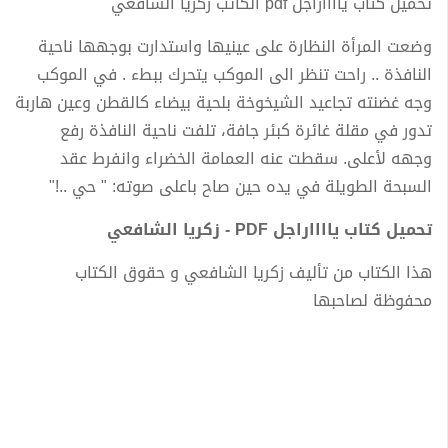
تحميل كتاب يااااراجل pdf الكاتب زكريا الشافعي
وضعت المرأة النظارة على عينيها واستدارت بوجهها ناحية
النافذة .. راحت تنظر الى الموكب يتحرك ببطء . في الموكب
وجه غضنته تجاعيد الشيخوخة بلحية بيضاء كالقطن وعين هاربة
تدور في مقلة غائرة كبئر جافة، تلفت ناحية النافذة رفع
وجهه لأعلى. سقطت عنه العمامة الخضراء وانفرط عقد
السبحة الطويلة في يده حين صاح باعلى صوته: " حي ..!"
تحميل كتاب يااااراجل PDF - زكريا الشافعي
هذا الكتاب من تأليف زكريا الشافعي و حقوق الكتاب
محفوظة لصاحبها