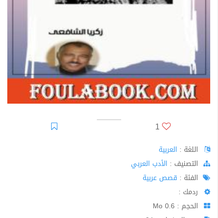
1
اللغة :
العربية
اﻟﺘﺼﻨﻴﻒ :
الأدب العربي
الفئة :
قصص عربية
ردمك :
الحجم : 0.6 Mo