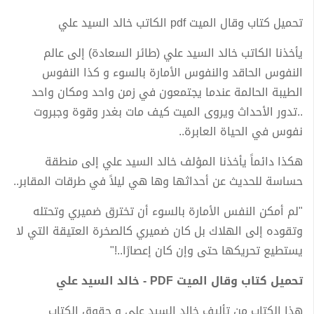
تحميل كتاب وقال الميت pdf الكاتب خالد السيد علي
يأخذنا الكاتب خالد السيد علي (طائر السعادة) إلى عالم
النفوس الحاقد والنفوس الأمارة بالسوء و كذا النفوس
الطيبة الحالمة عندما يجتمعون في زمن واحد ومكان واحد
..تدور الأحداث ويروى الميت كيف مات بغدر وقوة وجبروت
نفوس في الحياة العابرة..
هكذا دائماً يأخذنا المؤلف خالد السيد علي إلى منطقة
حساسة للحديث عن أحداثها وها هي ليلاً في طرقات المقابر..
"لم أمكن النفس الأمارة بالسوء أن تخترق ضميري وتحتله
وتقوده إلى الهلاك بل كان ضميري كالصخرة العتيقة التي لا
يستطيع تحريكها حتى وإن كان إعصارًا..!"
تحميل كتاب وقال الميت PDF - خالد السيد علي
هذا الكتاب من تأليف خالد السيد علي و حقوق الكتاب