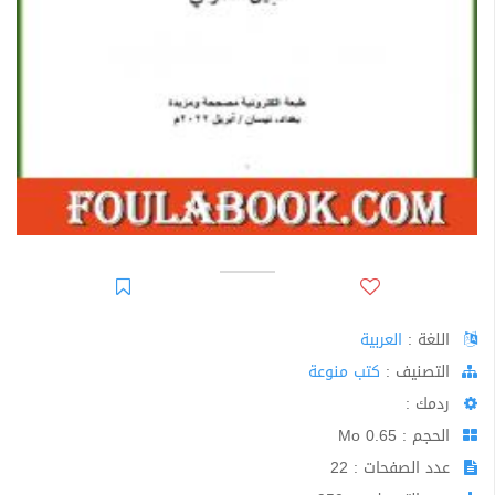
اللغة :
العربية
اﻟﺘﺼﻨﻴﻒ :
كتب منوعة
ردمك :
الحجم : 0.65 Mo
عدد الصفحات : 22