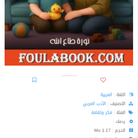
اللغة :
العربية
اﻟﺘﺼﻨﻴﻒ :
الأدب العربي
الفئة :
فكر وثقافة
ردمك :
الحجم : 1.17 Mo