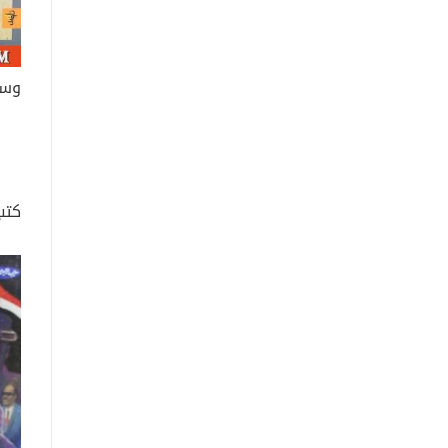
وسي
كتب