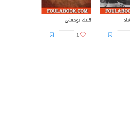
اد
قلبك يوجعنى
1