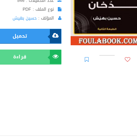
عدد التحميلات : 546
نوع الملف : PDF
المؤلف :
حسين بهيش
تحميل
قراءة