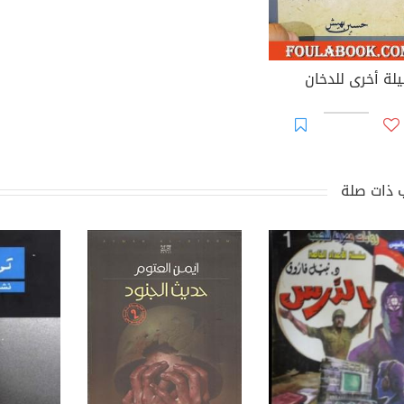
لة أخرى للدخان
 ذات صلة