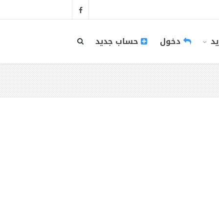
يد
دخول
حساب جديد