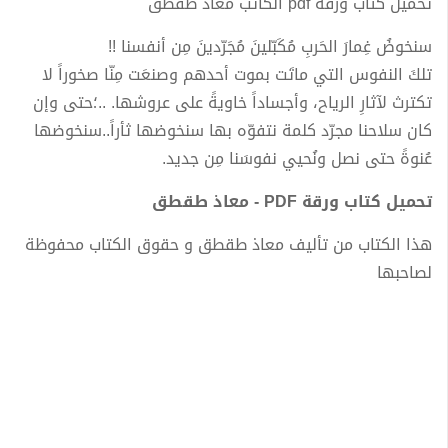
تحميل كتاب ورقة pdf الكاتب معاذ طقطق
سنخوضُ غِمارَ الحَربِ مُكَبّلينَ مُجَرّدينَ مِن أنفسنا !!
تلكَ النفوس التي ماتَت بموت أحدهم وصنعَت مِنّا صخوراً لا
تكترث لآثارِ الرياح، وأجساداً خاويةً على عروشها. ..؛حتى وإن
كان سلاحنا مجرّد كلمة نتفوّه بها سنخوضها ثأراً..سنخوضها
عُنوةً حتى نصل ونُحيي نفوسَنا مِن جديد.
تحميل كتاب ورقة PDF - معاذ طقطق
هذا الكتاب من تأليف معاذ طقطق و حقوق الكتاب محفوظة
لصاحبها