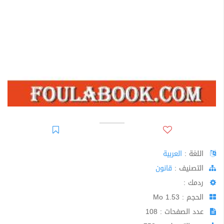
اللغة :
العربية
اﻟﺘﺼﻨﻴﻒ :
قانون
ردمك :
الحجم : 1.53 Mo
عدد الصفحات : 108