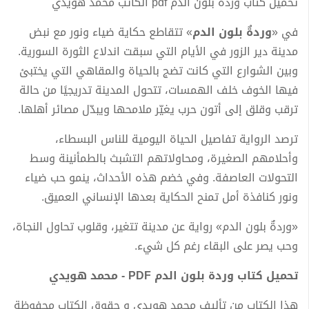
تحميل كتاب وردة بلون الدم pdf الكاتب محمد هويدي
في «
وردةٌ بلون الدم
» تتقاطع حكاية ضياء ونور مع نبض
مدينة دير الزور في الأيام التي سبقت اندلاع الثورة السورية.
وبين الشوارع التي كانت تضج بالحياة والمقاهي التي يختبئ
فيها الخوف خلف الهمسات، تتحول المدينة تدريجيًا من حالة
ترقب وقلق إلى أتون حرب يغيّر ملامحها ويبدّل مصائر أهلها.
ترصد الرواية تفاصيل الحياة اليومية للناس البسطاء،
وأحلامهم الصغيرة، ومحاولاتهم التشبث بالطمأنينة وسط
التحولات العاصفة. وفي خضم هذه الأحداث، ينمو حب ضياء
ونور كنافذة أمل تمنح الحكاية بعدها الإنساني العميق.
«وردةٌ بلون الدم» رواية عن مدينة تتغير، وقلوب تحاول النجاة،
وحب يصر على البقاء رغم كل شيء.
تحميل كتاب وردة بلون الدم PDF - محمد هويدي
هذا الكتاب من تأليف محمد هويدي و حقوق الكتاب محفوظة