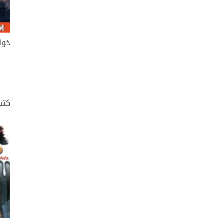
خوا
كتب