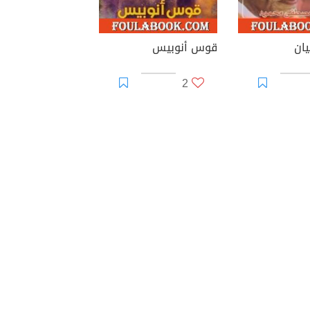
يان
قوس أنوبيس
2