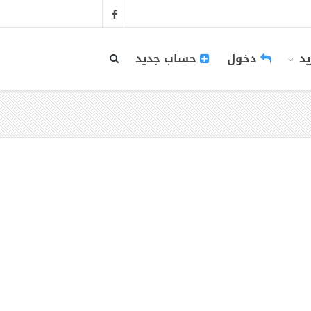
يد
دخول
حساب جديد