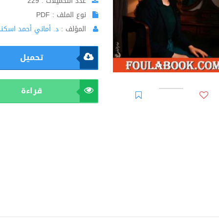
عدد التحميلات : 229
نوع الملف : PDF
المؤلف :
د. أماني أحمد اسكند
تحميل
قراءة