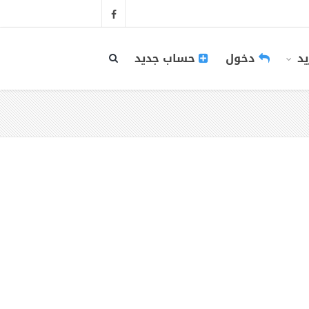
يد
دخول
حساب جديد