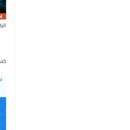
الر
كتب