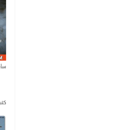
سأب
كتب