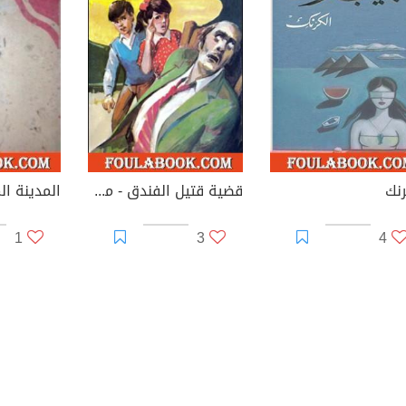
رنك
قضية قتيل الفندق - مغامرات ع×2
المدينة ا
1
3
4