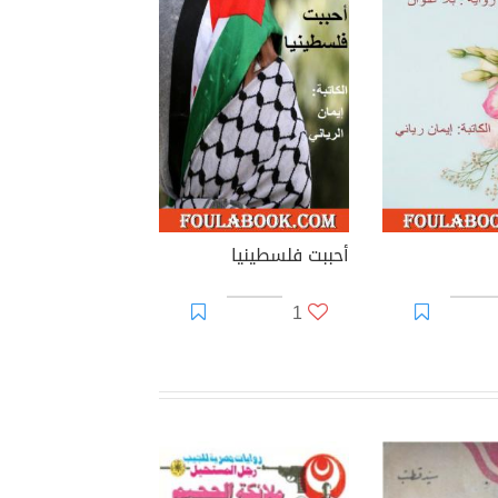
أحببت فلسطينيا
1