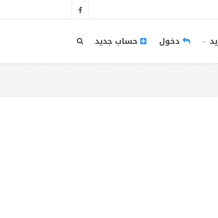
يد
دخول
حساب جديد