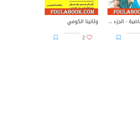
الضربة القاضية - الجزء الثالث - سلسلة رجل المستحيل
وثانينا الكومي
2