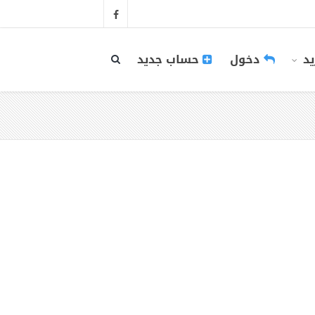
يد
دخول
حساب جديد