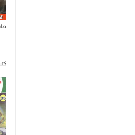
صان
كتب