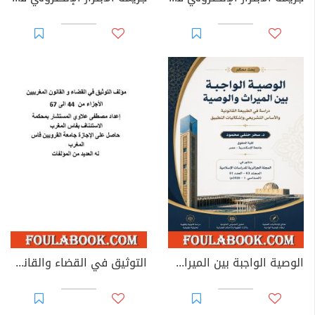
الوصية الواجبة بين الميراث والوصية: دراسة في الطبيعة القانونية والأساس التشريعي وإشكاليات التطبيق
التوثيق في القضاء والقانون المغربيين - الأجزاء من 44 إلى 67