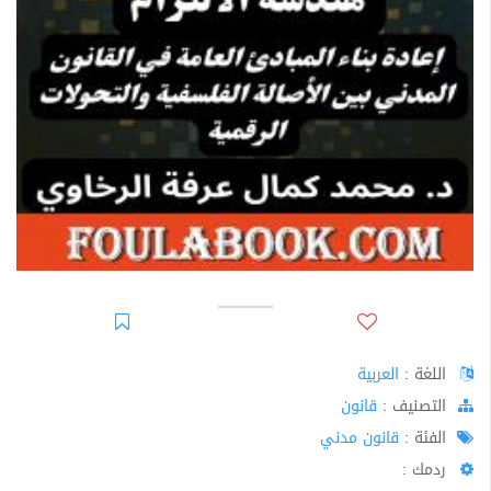
اللغة :
العربية
اﻟﺘﺼﻨﻴﻒ :
قانون
الفئة :
قانون مدني
ردمك :