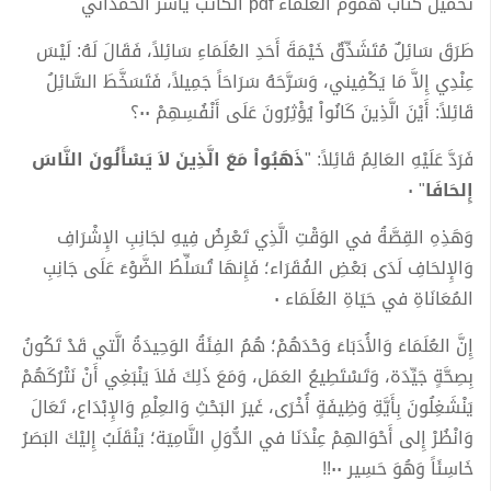
تحميل كتاب هُمُومُ العُلَمَاء pdf الكاتب ياسر الحمداني
طَرَقَ سَائِلٌ مُتَشَدِّقٌ خَيْمَةَ أَحَدِ العُلَمَاءِ سَائِلاً، فَقَالَ لَهُ: لَيْسَ
عِنْدِي إِلاَّ مَا يَكْفِيني، وَسَرَّحَهُ سَرَاحَاً جَمِيلاً، فَتَسَخَّطَ السَّائِلُ
قَائِلاً: أَيْنَ الَّذِينَ كَانُواْ يُؤْثِرُونَ عَلَى أَنْفُسِهِمْ ٠٠؟
فَرَدَّ عَلَيْهِ العَالِمُ قَائِلاً: "
ذَهَبُواْ مَعَ الَّذِينَ لاَ يَسْأَلُونَ النَّاسَ
إِلحَافَا
" ٠
وَهَذِهِ القِصَّةُ في الوَقْتِ الَّذِي تَعْرِضُ فِيهِ لجَانِبِ الإِشْرَافِ
وَالإِلحَافِ لَدَى بَعْضِ الفُقَرَاء؛ فَإِنهَا تُسَلِّطُ الضَّوْءَ عَلَى جَانِبِ
المُعَانَاةِ في حَيَاةِ العُلَمَاء ٠
إِنَّ العُلَمَاءَ وَالأُدَبَاءَ وَحْدَهُمْ؛ هُمُ الفِئَةُ الوَحِيدَةُ الَّتي قَدْ تَكُونُ
بِصِحَّةٍ جَيِّدَة، وَتَسْتَطِيعُ العَمَل، وَمَعَ ذَلِكَ فَلاَ يَنْبَغِي أَنْ نَتْرُكَهُمْ
يَنْشَغِلُونَ بِأَيَّةِ وَظِيفَةٍ أُخْرَى، غَيرَ البَحْثِ وَالعِلْمِ وَالإِبْدَاع، تَعَالَ
وَانْظُرْ إِلى أَحْوَالهِمْ عِنْدَنَا في الدُّوَلِ النَّامِيَة؛ يَنْقَلَبُ إِليْكَ البَصَرُ
خَاسِئَاً وَهُوَ حَسِير ٠٠!!