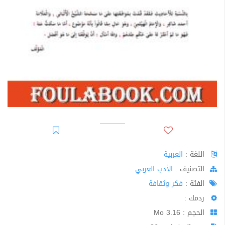
اللغة :
العربية
اﻟﺘﺼﻨﻴﻒ :
الأدب العربي
الفئة :
فكر وثقافة
ردمك :
الحجم : 3.16 Mo