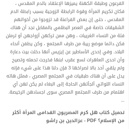
الفرعون وطبقة الكهنة يميزها الإعتقاد بالدم المقدس ،
فكان تكريم المرأة وقوة الرابطة الزوجية بسبب رابطة الدم
المقدس ، حتى إن بعض الفراعنة قد تزوجوا من أخواتهم
الشقيقات خاصة في العصر البطلمي بالمقابل نجد أن هناك
فئة من النساء الغريبات ، وهن ممن تركهن أزواجهن أو ترملن
فكن دائما موضع ريبة من طرف المجتمع ، وكن يطفن أنحاء
البلاد. وفي إحدى الأساطير عن إيزيس أنها دخلت بيت دعارة
وأن احدى العاهرات لسع عقرب ابنها فخرجت تحمله وتصيح
ولم يلقي أحد بالا لصراخها 3 فإن دلنا هذا على شيء فإنه
يدل على أن هناك طبقيات في المجتمع المصري ، فمثل هاته
النساء اللواتي ألجأتهن الحاجة إلى البغاء لم يكن لهن أي
اهتمام من طرف المجتمع المصري سوى اجسادهن الرخيصة.
...
تحميل كتاب هل كرم المصريون القدامى المرأة أكثر
من الإسلام؟ PDF - عزالدين بن راشو