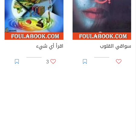
سواقي القلوب
اقرأ أي شيء
3