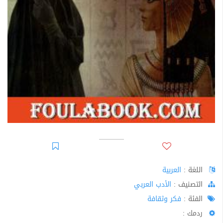
اللغة :
العربية
اﻟﺘﺼﻨﻴﻒ :
الأدب العربي
الفئة :
فكر وثقافة
ردمك :