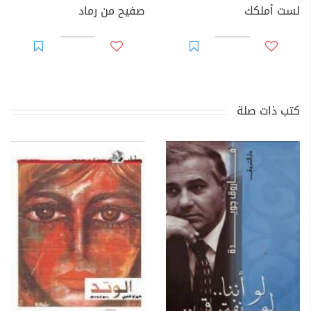
لست أملكك
صفيح من رماد
كتب ذات صلة