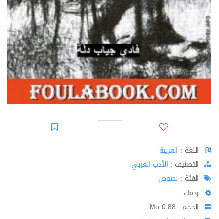
اللغة :
العربية
اﻟﺘﺼﻨﻴﻒ :
الأدب العربي
الفئة :
نصوص
ردمك :
الحجم : 0.88 Mo