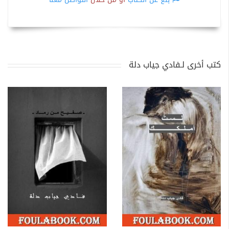
كتب أخرى لـفادي جياب دلة