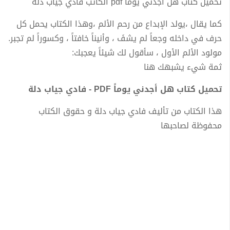
تحميل كتاب هل أجدني يوماً pdf الكاتب فادي جياب دلة
كما يقال ،يولد الإبداع من رحم الألم ،وهذا الكتاب يحمل كل
حرف في داخله وجعاً لم يشفَ ، وأنيناً خافتاً ، وكسوراً لم تجبر.
مولود الألم الأول ، سأقول لك شيئاً يعجبك:
ثمة شيء يشبهك هنا
تحميل كتاب هل أجدني يوماً PDF - فادي جياب دلة
هذا الكتاب من تأليف فادي جياب دلة و حقوق الكتاب
محفوظة لصاحبها