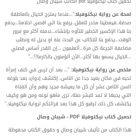
تحميل كتاب نيكتوفيلا pdf الكاتب شيبان وصال
لمحة عن رواية نيكتوفيلا
:"...عندما يمتزج الخيال بالعاطفة
صدفة..فيعطينا مخدر للعقل..يرفع بنا الى اقصى احلامنا...يدفع
بنا هذا الإكسير الخطير للتأوه بإنتشاء...ندمنه أكثر مع مرور
الوقت...يدفع بنا للتكالب عن البحث عنه او بديل له ونطلب
مضاعفة الجرعة كل مرة...أتعلمون ...إن القدر أساس قصتي
...الخيال يسمو بها أكثر...الأن أتؤمنون بالكارما!؟..."
ملخص عن رواية نيكتوفيلا
: "... بعد أن تربى في كنف إمرأة
تحبه في مكان بعيد جدا عن الناس، إكتشف إدوارد بعد بلوغه
السن الثامن عشر أن كل ما يعيشه مجرد وهم وأن الفتاة
التي يحبها لا تمد للبشر صلة، ترى ماهو نوعه ومن هو وكيف
يكتشف كل ذلك ترقبو كل هذا بعد قرائتكم لرواية نيكتوفيلا."
تحميل كتاب نيكتوفيلا PDF - شيبان وصال
هذا الكتاب من تأليف شيبان وصال و حقوق الكتاب محفوظة