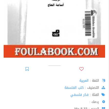
اللغة :
العربية
اﻟﺘﺼﻨﻴﻒ :
كتب الفلسفة
الفئة :
فكر فلسفي
ردمك :
الحجم : 8.33 Mo