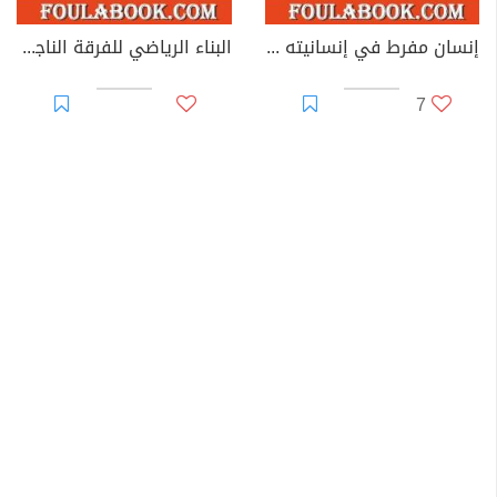
إنسان مفرط في إنسانيته - ج2
البناء الرياضي للفرقة الناجية: نمذجة رياضية نسقية لروح الحضارة الإسلامية
7