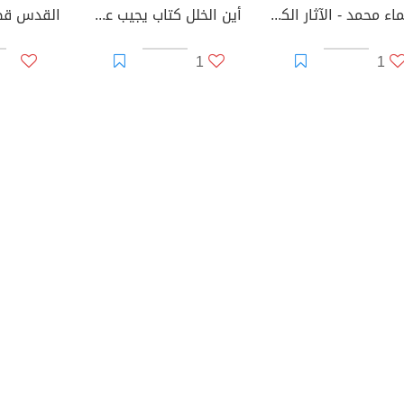
سيماء محمد - الآثار الكاملة
أين الخلل كتاب يجيب عن سؤال عمره 200 عام
القدس قض
1
1