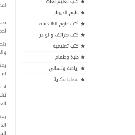
كتب تعليم لغات
لمح
علوم الحيوان
كتب علوم الهندسة
أحم
كتب طرائف و نوادر
يتح
كتب تعليمية
وال
طبخ وطعام
يعت
رياضة وتسالي
لم 
قضايا فكرية
لا ي
تُش
الع
يعت
الد
الم