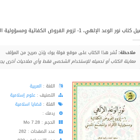
ب نور الوعد الإلهي، 1- لزوم الفروض الكفائية ومسؤولية الأفراد والمجتمع المدني pdf
ملاحظة:
نُشر هذا الكتاب على موقع فولة بوك بإذن صريح من المؤلف
معاينة الكتاب أو تحميله للإستخدام الشخصي فقط وأي صلاحيات أخرى يج
اللغة :
العربية
اﻟﺘﺼﻨﻴﻒ :
علوم إسلامية
الفئة :
قضايا اسلامية
ردمك :
الحجم : 7.28 Mo
عدد الصفحات : 282