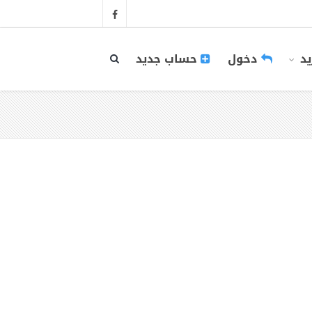
يد
دخول
حساب جديد