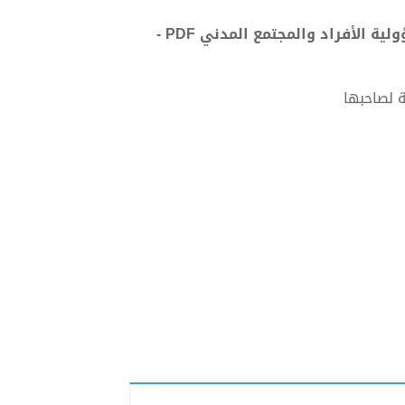
تحميل كتاب نور الوعد الإلهي، 1- لزوم الفروض الكفائية ومسؤولية الأفراد والمجتمع المدني PDF -
 لصاحبها