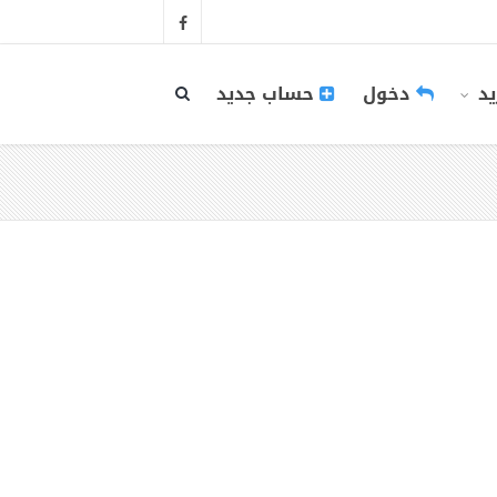
يد
دخول
حساب جديد