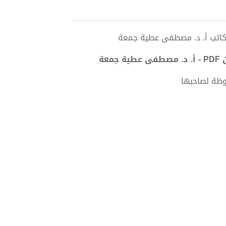
عة
وظة لصاحبها