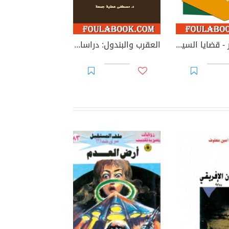
سرد الصور - قضايا السينما والدراما والتأويل
العقرب والبندول: دراسات في النقد الثقافي والسوسيولوجي والجمالي