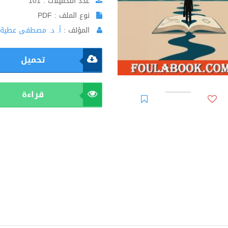
عدد التحميلات : 101
نوع الملف : PDF
المؤلف :
أ. د. مصطفى عطية 
تحميل
قراءة