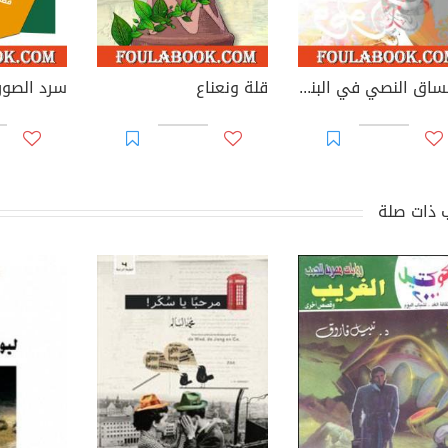
الاتساق النصي في البنية الشعرية - قصائد جيكور لبدر شاكر السياب نموذجا
قلة ونعناع
 ذات صلة