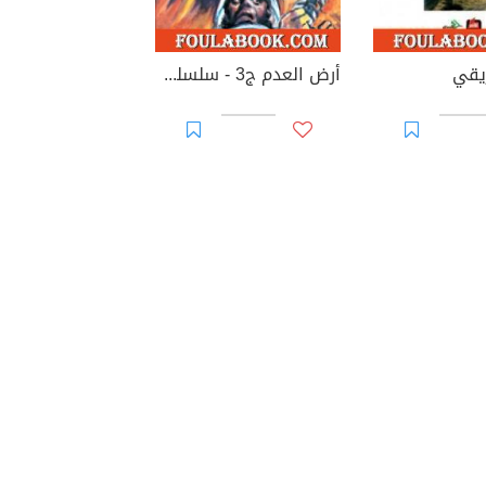
ريقي
أرض العدم ج3 - سلسلة ملف المستقبل