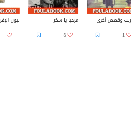
ريب وقصص أخرى
مرحبا يا سكر
ليون الإف
6
1