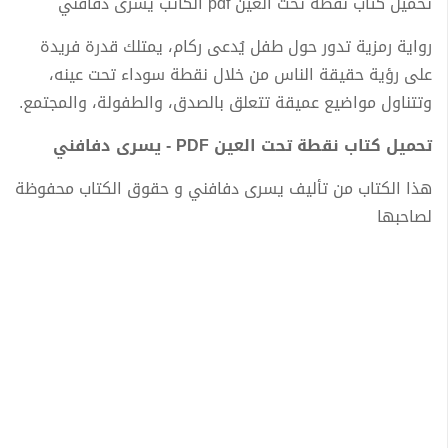
تحميل كتاب نقطة تحت العين pdf الكاتب يسرى دفافني
رواية رمزية تدور حول طفل يُدعى ركام، يمتلك قدرة فريدة
على رؤية حقيقة الناس من خلال نقطة سوداء تحت عينه،
وتتناول مواضيع عميقة تتعلق بالصدق، والطفولة، والمجتمع.
تحميل كتاب نقطة تحت العين PDF - يسرى دفافني
هذا الكتاب من تأليف يسرى دفافني و حقوق الكتاب محفوظة
لصاحبها