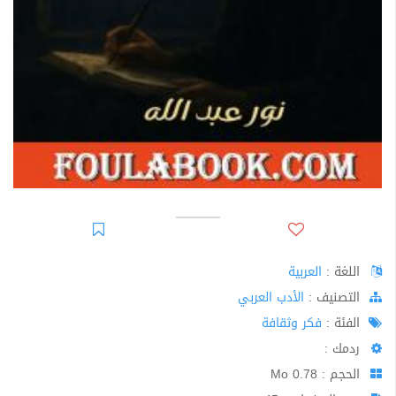
اللغة :
العربية
اﻟﺘﺼﻨﻴﻒ :
الأدب العربي
الفئة :
فكر وثقافة
ردمك :
الحجم : 0.78 Mo