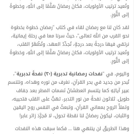
ونُعيد ترتيب الأولويات، فكانَ رمضانُ سُلَّمًا إلى اللهِ، وخطوةً
إلى النُّورِ.
لقد كان لنا مع رمضان لقاء في كتاب "رمضان خطوة بخطوة
نحو القرب من الله تعالى"، حيثُ سرنا معا في رحلة إيمانية،
نرتقي فيها درجةً بعد درجةٍ، نُجدِّدُ العهد، ونُطْهَرُ القلب،
ونُعيد ترتيب الأولويات، فكانَ رمضانُ سُلَّمًا إلى اللهِ، وخطوةً
إلى النُّورِ.
واليوم، في "
نفحات رمضانية تدبرية (۳۰) نفحةً تدبرية
"،
نُبحر من جديد في بحر القرآنِ، نغرف من نوره وهداه، ونتنسم
عبير آياتِهِ كما يتنسم العطشانُ نَسَماتِ المطر بعد جفاف
طويل. ثلاثون نفحةً من نورِ التدبر، تهبُّ على القلب فتحييه،
وتملأُ الروح بمعاني القرآنِ، وتبعثُ في النفس روح اليقين
والثباتِ، ليكونَ رمضانُ لنا نقطة تحول، لا مُجرَّدَ زائر عابر!
وهذا الطريقُ لن ينتهي هنا ... فكما سبقت هذه النفحات