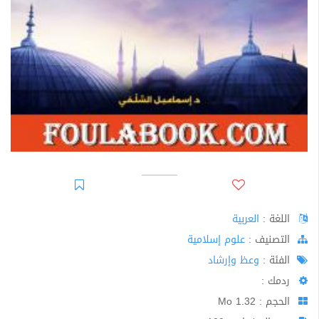
اللغة :
العربية
اﻟﺘﺼﻨﻴﻒ :
علوم إسلامية
الفئة :
وعظ وإرشاد
ردمك :
الحجم : 1.32 Mo