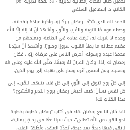
تحميل كتاب نفحات رمضانية تدبرية - 30 نفحة تدبرية pdf
الكاتب د. إسماعيل السلفي
الحمد لله الذي شرَّفَ رمضان ببركاتِهِ، وأكرمَ عبادَهُ بنفحاته،
وجعله موسمًا للتوبة والقُربِ والنُّورِ، وأشهدُ أنْ لا إلهَ إِلَّا الله
وحده لا شريك له، يُرغبُ عباده في الطاعة، ويمنحهم من
عظيم عطائه ما يملأ القلوب سرورًا وحبورًا. وأشهدُ أنَّ سيّدنا
محمدًا عبده ورسوله، أحرص الناس على مرضاة ربّهِ ، فكان
رمضان له زادًا، وكانَ القرآنُ لهُ رفيقًا، صلَّى الله عليه وعلى آله
وصحبه، ومن اقتفى أثره وسار على نهجه إلى يوم الدين.
إلى كلّ روح تتوق إلى النُّورِ، إلى كل قلب يتلهف للقُربِ، إلى
كل نفس تسألُ: كيف أعيش رمضان بروح التدبرِ والخُشوع؟
هذا الكتابُ لكَ!
لقد كان لنا مع رمضان لقاء في كتاب "رمضان خطوة بخطوة
نحو القرب من الله تعالى"، حيثُ سرنا معًا في رحلةٍ إيمانية،
نرتقي فيها درجةً بعد درجةٍ، تُجدِّدُ العهد، ونُطْهَرُ القلب،