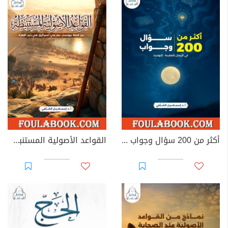
أكثر من 200 سؤال وجواب في الإيمان (العقيدة - التوحيد)
القواعد الأصولية المستنبطة من قصة موسى مع بني إسرائيل في ذبح البقرة