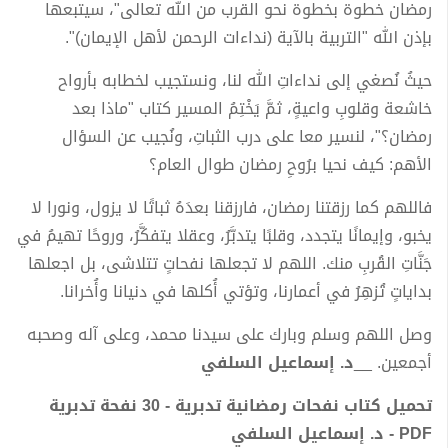
رمضان خطوة بخطوة نحو القرب من الله تعالى"، سيتبعها
بإذن الله "التربية بالآية (نداءات الرحمن لأهل الإيمان)".
حيثُ نُصغي إلى نداءاتِ الله لنا، ونستجيب لخطابه بأرواح
خاشعة وقلوبِ واعيةٍ، ثمَّ يَخْتِمُ المسير كتاب "ماذا بعد
رمضان؟"، لنسير معا على درب الثباتِ، ونُجيب عن السؤال
الأهم: كيف نحيا برُوحِ رمضان طوال العام؟
فاللهم كما رزقتنا رمضان، فارزقنا بعدَهُ ثباتًا لا يزول، ونورا لا
يخبو، وإيمانًا يتجدد، وقلبًا يتدبَّرُ، وعقلا يتفكَّرُ، وروحًا تهيمُ في
جَنَّاتِ القُربِ منك. اللهم لا تجعلها نفحاتٍ تتلاشى، بل اجعلها
بداياتٍ تُزهِرُ في أعمارنا، وتؤتي أُكلها في دنيانا وأُخرانا.
وصل اللهم وسلم وبارك على سيدنا محمد، وعلى آله وصحبه
أجمعين. __
د. إسماعيل السلفي
تحميل كتاب نفحات رمضانية تدبرية - 30 نفحة تدبرية
PDF - د. إسماعيل السلفي