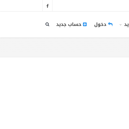
يد
دخول
حساب جديد