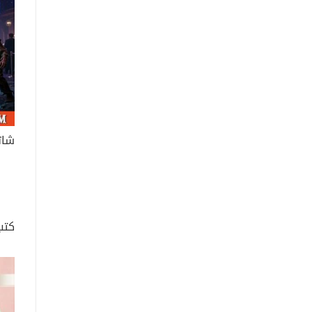
شات
كتب