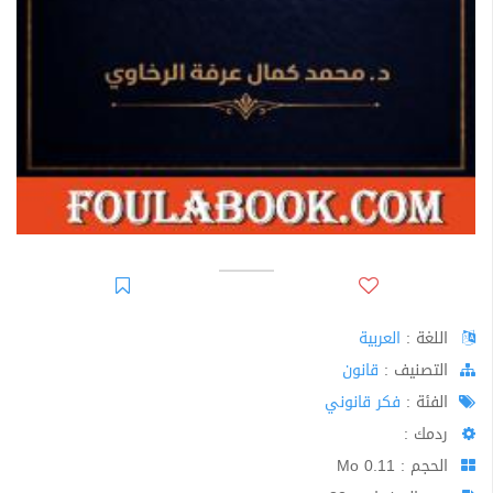
اللغة :
العربية
اﻟﺘﺼﻨﻴﻒ :
قانون
الفئة :
فكر قانوني
ردمك :
الحجم : 0.11 Mo