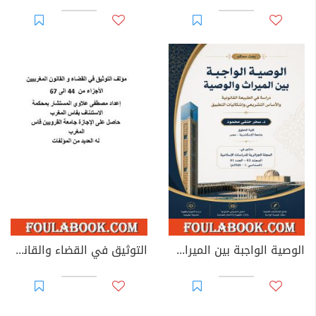
الوصية الواجبة بين الميراث والوصية: دراسة في الطبيعة القانونية والأساس التشريعي وإشكاليات التطبيق
التوثيق في القضاء والقانون المغربيين - الأجزاء من 44 إلى 67