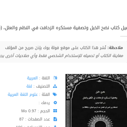
يل كتاب نضح الخبل وتصفية مستكره الزحافت في النظم والعلل، (من أ
ملاحظة:
نُشر هذا الكتاب على موقع فولة بوك بإذن صريح من المؤلف
معاينة الكتاب أو تحميله للإستخدام الشخصي فقط وأي صلاحيات أخرى يج
اللغة :
العربية
اﻟﺘﺼﻨﻴﻒ :
لغة
الفئة :
علوم اللغة العربية
ردمك :
الحجم : 0.97 Mo
عدد الصفحات : 87