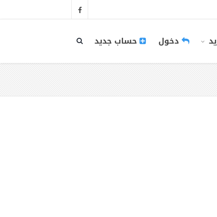
يد
دخول
حساب جديد