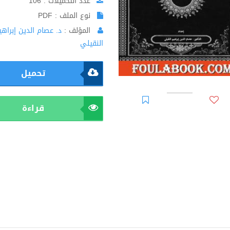
عدد التحميلات : 106
نوع الملف : PDF
المؤلف :
د. عصام الدين إبراهي
النقيلي
تحميل
قراءة