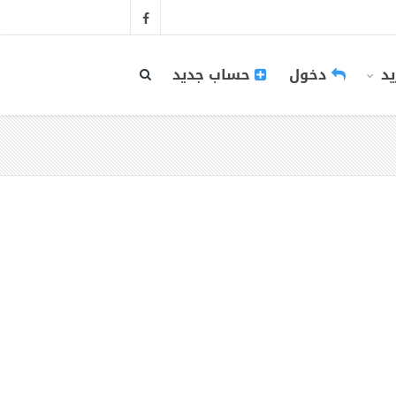
يد
دخول
حساب جديد