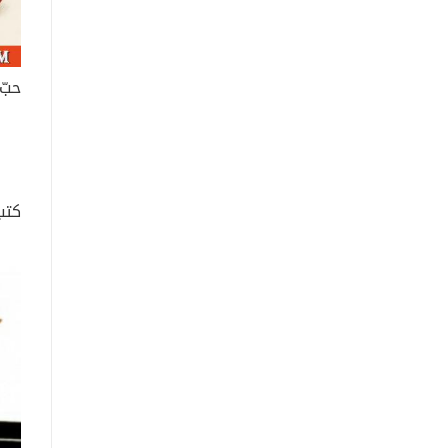
حبّ 
كتب