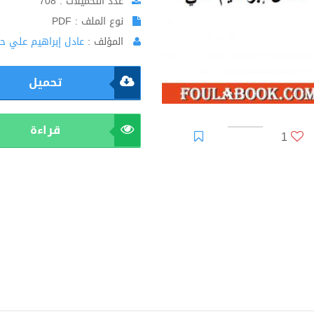
عدد التحميلات : 708
نوع الملف : PDF
المؤلف :
عادل إبراهيم علي ح
تحميل
قراءة
1