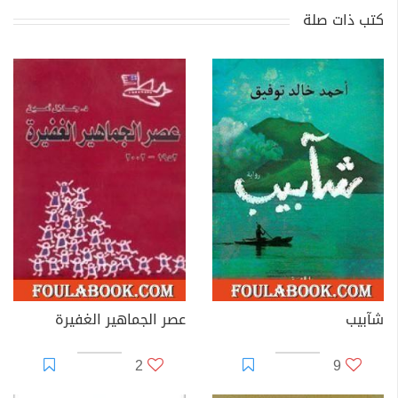
كتب ذات صلة
شآبيب
عصر الجماهير الغفيرة
2
9