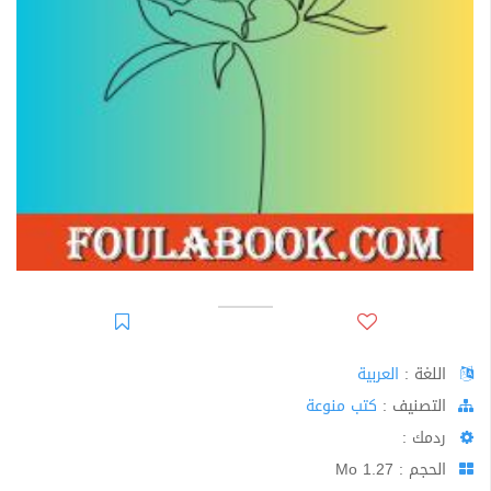
اللغة :
العربية
اﻟﺘﺼﻨﻴﻒ :
كتب منوعة
ردمك :
الحجم : 1.27 Mo