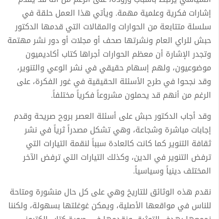
إشارات فكرية وعلمية مهمة. ويأتي هذا العمل حلقة في
سلسلة متتابعة من الحوارات والمقالات التي قدمها الدكتور
حبش للراي العام ونشرتها صحف أو مجلات أو دور نشر مهتمة
وتجدر الإشارة أن معظم الحوارات أجراها كتاب أكاديميون
موضوعيون، ولهم إسهام حقيقي في نشر الوعي والتنوير،
وقد نجحوا في طرح الأسئلة الحقيقية في غور الفكرة، على
الرغم من أنهم قد يحملون مشروعاً فكرياً مختلفاً.
وقد أجاب الدكتور حبش على أسئلة العصر بروح صريحة وقدم
إجابات مباشرة وشجاعة، وهي تشكل مصدراً ثرياً في نشر
ثقافة التنوير كما كانت كالعادة سبباً لنقمة التيارات التي
ترفض التنوير في الدين، وكذلك التيارات التي ترفض الآخر
المختلف دينياً وسياسياً.
نقدم هذه الوثائق للتاريخ وهي على كل حال منشورة ومتاحة
للناس في مواقعها الأصلية، ويمكن غوغلتها بسهولة، ولكننا