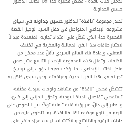
تحميل كتاب نافذة - قصص قصيرة جدا pdf الكاتب الدكتور
حسين الجداونة
تصدر مجموعة "
نافذة
" للدكتور
حسين جداونه
في سياق
مشروعه الإبداعي المتواصل في حقل السرد الوجيز: القصة
القصيرة جداً، الذي شكّل على امتداد تجاربه المتعددة ميداناً
لاختبار طاقات هذا الفن الجمالية والفكرية في تكثيف
المعنى، وإعادة بناء العالم السردي بأقلّ عدد ممكن من
الكلمات. وتمثل هذه المجموعة الإصدار التاسع عشر ضمن
منجز الكاتب الإبداعي، بما يؤكد سعيه الدؤوب إلى ترسيخ
تجربته في هذا الفن الحديث ومراكمته لوعيٍ سردي خاصّ به.
تتشكّل قصص "نافذة" من مشاهد ولوحات سردية مكثّفة،
تستقصي تفاصيل الحياة اليومية، وتحوّل الجزئي إلى كليّ،
والعابر إلى دالّ، عبر رؤية فنية تأملية توحِّد بين النصوص على
الرغم من تنوع موضوعاتها. فالنافذة، بما تنطوي عليه من
دلالات الرؤية والانفتاح والاكتشاف، ليست مجرّد منفذٍ على