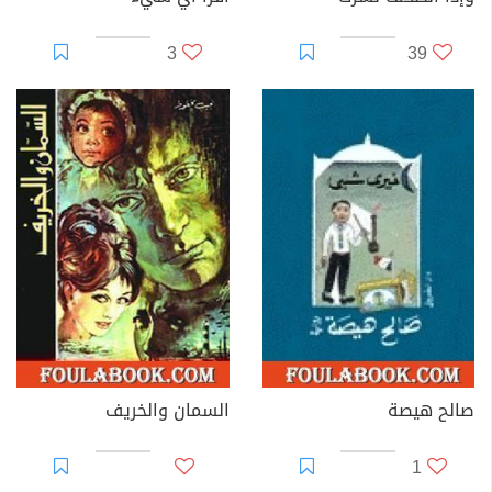
3
39
صالح هيصة
السمان والخريف
1