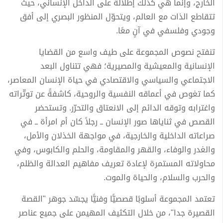
الخارج، وإنما هي كذلك إطلالة على الداخل الإنساني، حيث
تتقاطع الذات مع العالم، ويتحوّل المنظور البصري إلى أفق
وجودي وفلسفي في آنٍ معًا.
تنفتح نصوص المجموعة على طيف واسع من القضايا
الإنسانية والمعيشية والمصيرية؛ فهي تتناول البعد
الاجتماعي والسياسي والاقتصادي في حياة الإنسان المعاصر،
كما تغوص في أعماقه النفسية والروحية، كاشفةً عن توتّراته
واغترابه وتوقه الدائم إلى الانعتاق والتحرّر. وتستحضر
القصص في ثناياها صور الإنسان ــ رجلاً كان أم امرأة ــ في
صراعاته الداخلية والخارجية، في مواجهة الخذلان والأمل،
والغدر والوفاء، والقهر والمقاومة، والحلم والكابوس، وفي
محاولاته المستمرة لإعادة تعريف مفاهيم العدالة والظلم،
والحرب والسلام، والحياة والموت.
تعتمد المجموعة أسلوبًا قصصيًّا وفنيًّا يجسّد جوهر "القصة
القصيرة جدا"، من خلال التكثيف المهيمن على جميع عناصر