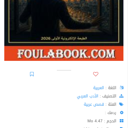
اللغة :
العربية
اﻟﺘﺼﻨﻴﻒ :
الأدب العربي
الفئة :
قصص عربية
ردمك :
الحجم : 4.47 Mo