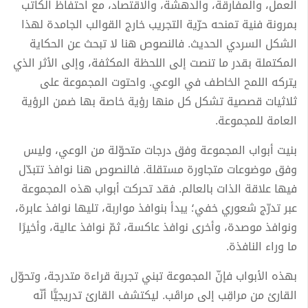
العمل، والمفارقة، والدهشة، والاقتصاد، مع احتفاظ الكاتب
بمرونة فنية تمنحه حرّية التجريب خارج القوالب الجامدة لهذا
الشكل السردي الحديث. فالنصوص هنا لا تبحث عن الحكاية
المكتملة بقدر ما تنصت إلى اللحظة المكثفة، وإلى الأثر الذي
يتركه اللمح الخاطف في الوعي. واحتوت المجموعة على
ثلاثيات قصصية تشكل كل منها رؤية خاصة بها ضمن الرؤية
العامة للمجموعة.
بنيت أبواب المجموعة وفق درجات متحوّلة من الوعي، وليس
وفق موضوعات متجاورة مستقلة. فالنصوص هنا نوافذ تتبدّل
فيها علاقة الذات بالعالم. فقد تحركت أبواب هذه المجموعة
عبر تدرّج شعوري خفي؛ يبدأ بنوافذ مواربة، تليها نوافذ عابرة،
ونوافذ موصدة، وأخرى نوافذ عاكسة، ثمّ نوافذ عالية، وأخيرًا
ما وراء النافذة.
بهذه الأبواب فإنّ المجموعة تبني تجربة قراءة متدرجة، وتحوّل
القارئ من مراقِب إلى مراقَب. ليكتشف القارئ تدريجيًّا أنّه